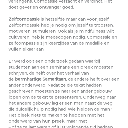
verlangens. Compassie verzacht en verbindt. Het
doet gever en ontvanger goed.
Zelfcompassie
is hetzelfde maar dan voor jezelf.
Zelfcompassie heb je nodig om jezelf te troosten,
motiveren, stimuleren. Ook als je mindfulness wilt
cultiveren, heb je mededogen nodig. Compassie en
zelfcompassie zijn keerzijdes van de medaille en
vullen elkaar aan.
Er werd ooit een onderzoek gedaan waarbij
studenten aan een seminarie een preek moesten
schrijven, de helft over het verhaal van
de
barmhartige Samaritaan
, de andere helft over een
ander onderwerp. Nadat ze die tekst hadden
geschreven moesten ze naar een ander gebouw
lopen om de tekst te presenteren. Onderweg naar
het andere gebouw lag er een man naast de weg
die duidelijk hulp nodig had. Wie hielpen de man?
Het bleek niets te maken te hebben met het
onderwerp van hun preek, maar met
– of ze te laat waren of juist voldoende tijd hadden,