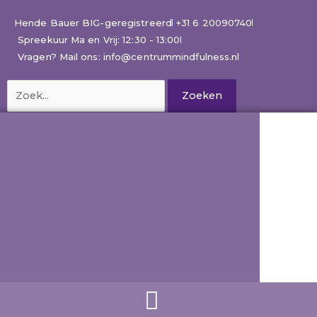
Ga
naar
Hende Bauer BIG-geregistreerd
+31 6 20090740
de
Spreekuur Ma en Vrij: 12:30 - 13:00
inhoud
Vragen? Mail ons: info@centrummindfulness.nl
Zoek
naar: