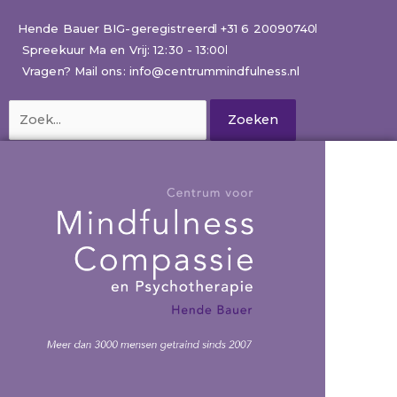
Ga
naar
Hende Bauer BIG-geregistreerd
+31 6 20090740
de
Spreekuur Ma en Vrij: 12:30 - 13:00
inhoud
Vragen? Mail ons: info@centrummindfulness.nl
Zoek
naar: