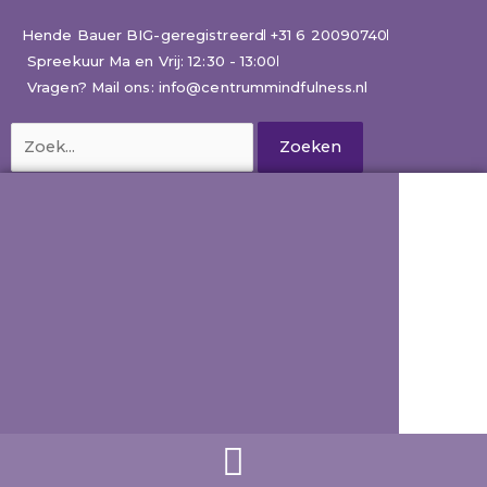
Ga
naar
Hende Bauer BIG-geregistreerd
+31 6 20090740
de
Spreekuur Ma en Vrij: 12:30 - 13:00
inhoud
Vragen? Mail ons: info@centrummindfulness.nl
Zoek
naar: