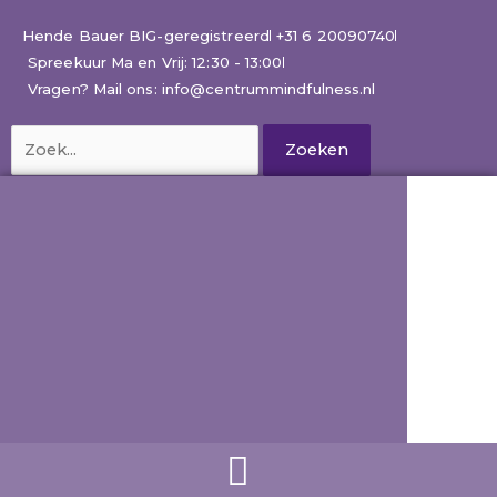
Ga
naar
Hende Bauer BIG-geregistreerd
+31 6 20090740
de
Spreekuur Ma en Vrij: 12:30 - 13:00
inhoud
Vragen? Mail ons: info@centrummindfulness.nl
Zoek
naar: