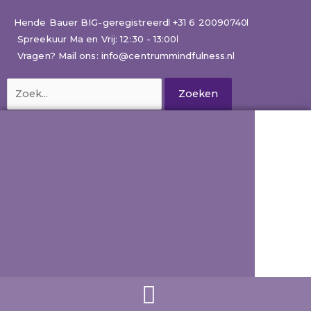
Ga
naar
Hende Bauer BIG-geregistreerd
+31 6 20090740
de
Spreekuur Ma en Vrij: 12:30 - 13:00
inhoud
Vragen? Mail ons: info@centrummindfulness.nl
Zoek
naar: