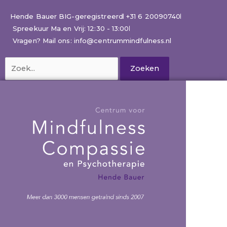
Ga
naar
Hende Bauer BIG-geregistreerd
+31 6 20090740
de
Spreekuur Ma en Vrij: 12:30 - 13:00
inhoud
Vragen? Mail ons: info@centrummindfulness.nl
Zoek
naar: