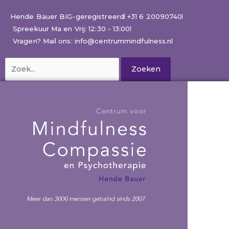
Ga
naar
Hende Bauer BIG-geregistreerd
+31 6 20090740
de
Spreekuur Ma en Vrij: 12:30 - 13:00
inhoud
Vragen? Mail ons: info@centrummindfulness.nl
Zoek
naar: