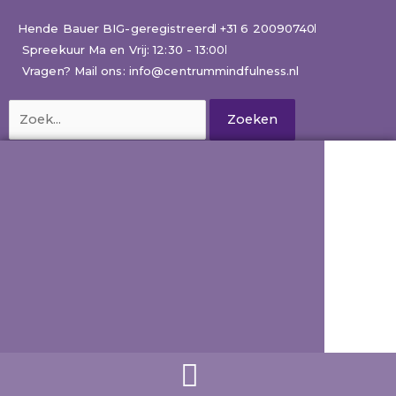
Ga
naar
Hende Bauer BIG-geregistreerd
+31 6 20090740
de
Spreekuur Ma en Vrij: 12:30 - 13:00
inhoud
Vragen? Mail ons: info@centrummindfulness.nl
Zoek
naar: