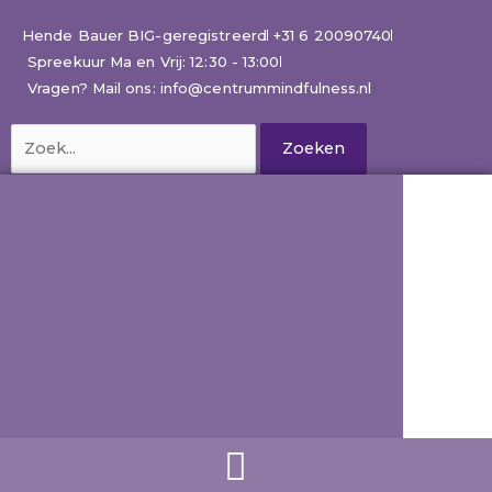
Ga
naar
Hende Bauer BIG-geregistreerd
+31 6 20090740
de
Spreekuur Ma en Vrij: 12:30 - 13:00
inhoud
Vragen? Mail ons: info@centrummindfulness.nl
Zoek
naar: