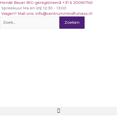
Ga
Hende Bauer BIG-geregistreerd
+31 6 20090740
naar
Spreekuur Ma en Vrij: 12:30 - 13:00
de
Vragen? Mail ons: info@centrummindfulness.nl
inhoud
Zoek
naar: