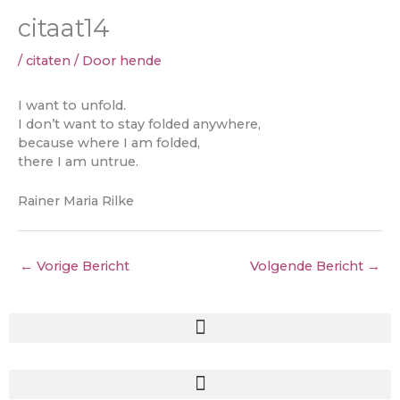
citaat14
/
citaten
/ Door
hende
I want to unfold.
I don’t want to stay folded anywhere,
because where I am folded,
there I am untrue.
Rainer Maria Rilke
←
Vorige Bericht
Volgende Bericht
→