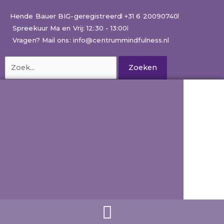
Ga
naar
Hende Bauer BIG-geregistreerd
+31 6 20090740
de
Spreekuur Ma en Vrij: 12:30 - 13:00
inhoud
Vragen? Mail ons: info@centrummindfulness.nl
Zoek
naar: