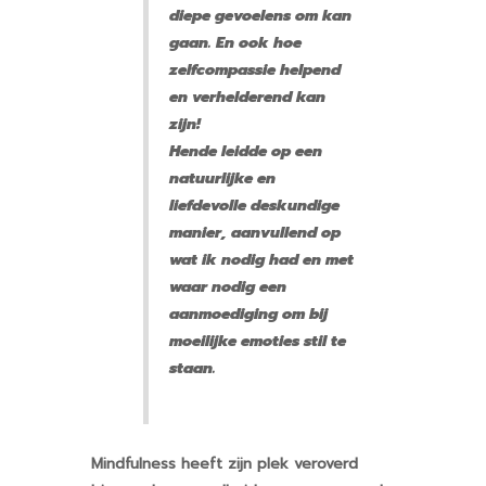
diepe gevoelens om kan
gaan. En ook hoe
zelfcompassie helpend
en verhelderend kan
zijn!
Hende leidde op een
natuurlijke en
liefdevolle deskundige
manier, aanvullend op
wat ik nodig had en met
waar nodig een
aanmoediging om bij
moeilijke emoties stil te
staan.
Mindfulness heeft zijn plek veroverd