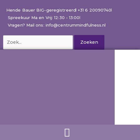
Ga
naar
Hende Bauer BIG-geregistreerd
+31 6 20090740
de
Spreekuur Ma en Vrij: 12:30 - 13:00
inhoud
Vragen? Mail ons: info@centrummindfulness.nl
Zoek
naar: