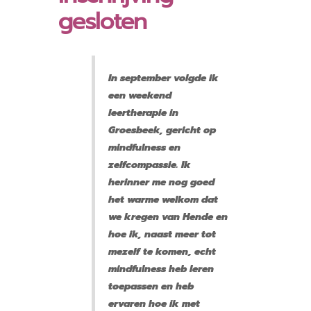
gesloten
In september volgde ik
een weekend
leertherapie in
Groesbeek, gericht op
mindfulness en
zelfcompassie. Ik
herinner me nog goed
het warme welkom dat
we kregen van Hende en
hoe ik, naast meer tot
mezelf te komen, echt
mindfulness heb leren
toepassen en heb
ervaren hoe ik met