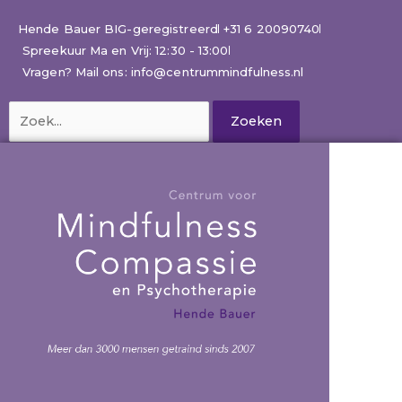
Ga
naar
Hende Bauer BIG-geregistreerd
+31 6 20090740
de
Spreekuur Ma en Vrij: 12:30 - 13:00
inhoud
Vragen? Mail ons: info@centrummindfulness.nl
Zoek
naar: