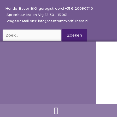
Ga
naar
Hende Bauer BIG-geregistreerd
+31 6 20090740
de
Spreekuur Ma en Vrij: 12:30 - 13:00
inhoud
Vragen? Mail ons: info@centrummindfulness.nl
Zoek
naar: