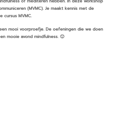
indfulness of mediteren hebben. In deze workshop
 Communiceren (MVMC). Je maakt kennis met de
de cursus MVMC.
een mooi voorproefje. De oefeningen die we doen
een mooie avond mindfulness. 🙂