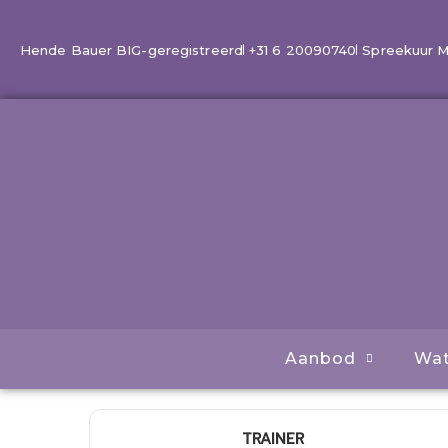
Ga
naar
Hende Bauer BIG-geregistreerd
+31 6 20090740
Spreekuur Ma 
de
inhoud
Aanbod
Wat
TRAINER