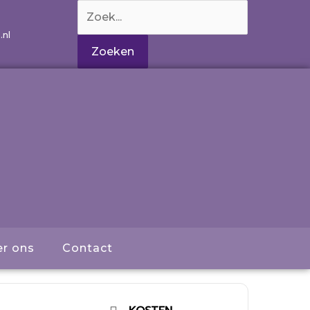
Zoek
naar:
.nl
r ons
Contact