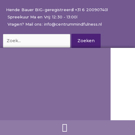
Ga
naar
Hende Bauer BIG-geregistreerd
+31 6 20090740
de
Spreekuur Ma en Vrij: 12:30 - 13:00
inhoud
Vragen? Mail ons: info@centrummindfulness.nl
Zoek
naar: