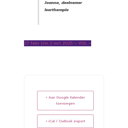
Joanne, deelnemer
leertherapie
27 febr t/m 2 mrt 2025 – VOL –
+ Aan Google Kalender
toevoegen
+ iCal / Outlook export