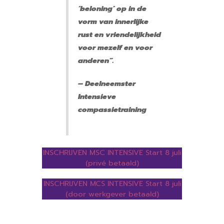
‘beloning’ op in de
vorm van innerlijke
rust en vriendelijkheid
voor mezelf en voor
anderen”.
– Deelneemster
Intensieve
compassietraining
INSCHRIJVEN MSC INTENSIVE Start 8 juli
(privé betaald)
INSCHRIJVEN MCS INTENSIVE Start 8 juli
(door werkgever betaald)