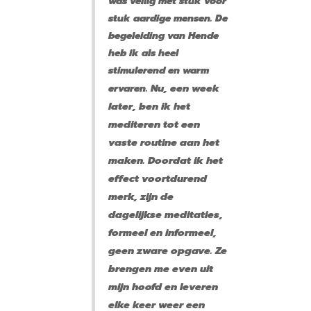
was veilig met stuk voor
stuk aardige mensen. De
begeleiding van Hende
heb ik als heel
stimulerend en warm
Nu, een week
ervaren.
later, ben ik het
mediteren tot een
vaste routine aan het
maken. Doordat ik het
effect voortdurend
merk, zijn de
dagelijkse meditaties,
formeel en informeel,
geen zware opgave. Ze
brengen me even uit
mijn hoofd en leveren
elke keer weer een