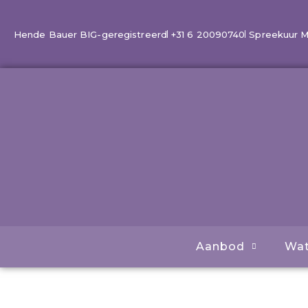
Ga
naar
Hende Bauer BIG-geregistreerd
+31 6 20090740
Spreekuur Ma 
de
inhoud
Aanbod
Wat