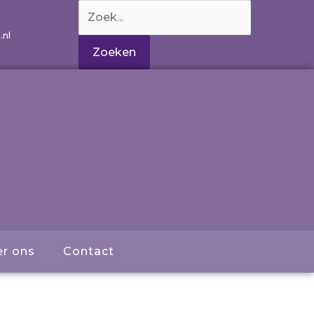
Zoek
naar:
.nl
r ons
Contact