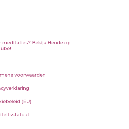
 meditaties? Bekijk Hende op
ube!
emene voorwaarden
acyverklaring
iebeleid (EU)
iteitsstatuut