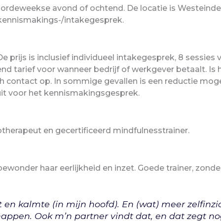
oordeweekse avond of ochtend. De locatie is Westeinde
n kennismakings-/intakegesprek.
De prijs is inclusief individueel intakegesprek, 8 sessies
nd tarief voor wanneer bedrijf of werkgever betaalt. Is 
ntact op. In sommige gevallen is een reductie mogelij
 uit voor het kennismakingsgesprek.
herapeut en gecertificeerd mindfulnesstrainer.
 bewonder haar eerlijkheid en inzet. Goede trainer, zond
t en kalmte (in mijn hoofd). En (wat) meer zelfin
appen. Ook m’n partner vindt dat, en dat zegt no