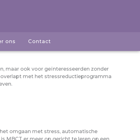
r ons
Contact
ten, maar ook voor geïnteresseerden zonder
a overlapt met het stressreductieprogramma
even.
r het omgaan met stress, automatische
 is MBCT er meer op gericht te leren op een