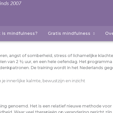
 is mindfulness?
Gratis mindfulness
Ove
en, angst of somberheid, stress of lichamelijke klach
elen van 2 ½ uur, en een hele oefendag. Het programm
denkpatronen. De training wordt in het Nederlands geg
je innerlijke kalmte, bewustzijn en inzicht
ining genoemd. Het is een relatief nieuwe methode voo
dheid. Waar veel therapieën op verandering gericht zijn,