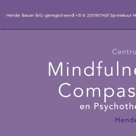
Ga
naar
Hende Bauer BIG-geregistreerd
+31 6 20090740
Spreekuur Ma 
de
inhoud