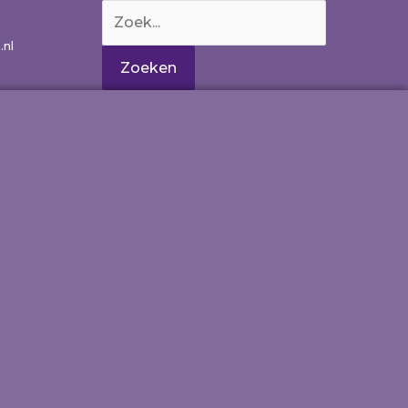
Zoek
naar:
.nl