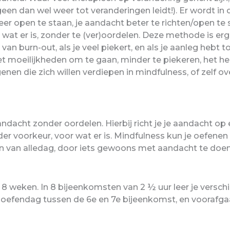
geen dan wel weer tot veranderingen leidt!). Er wordt i
 meer open te staan, je aandacht beter te richten/open te 
wat er is, zonder te (ver)oordelen. Deze methode is erg g
 van burn-out, als je veel piekert, en als je aanleg hebt 
 moeilijkheden om te gaan, minder te piekeren, het he
egenen die zich willen verdiepen in mindfulness, of ze
cht zonder oordelen. Hierbij richt je je aandacht op e
zonder voorkeur, voor wat er is. Mindfulness kun je oefe
leven van alledag, door iets gewoons met aandacht te doen
weken. In 8 bijeenkomsten van 2 ½ uur leer je verschi
le oefendag tussen de 6e en 7e bijeenkomst, en voorafga