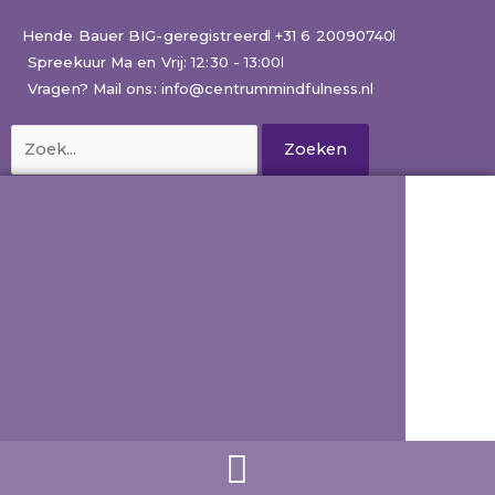
Ga
naar
Hende Bauer BIG-geregistreerd
+31 6 20090740
de
Spreekuur Ma en Vrij: 12:30 - 13:00
inhoud
Vragen? Mail ons: info@centrummindfulness.nl
Zoek
naar: