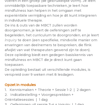
voeren in een groep (de gebruikelijke vorm). Je leert
onmiddellijk toepasbare technieken, je leert hoe
mindfulness kan helpen in het omgaan met
experiëntiële vermijding en hoe je dit kunt integreren
in individuele therapie.
De ins & outs van de MBCT zullen worden
doorgenomen, je leert de oefeningen zelf te
begeleiden, het curriculum te doorgronden, en je leert
Inquiry
te doen (een specifieke, mindvolle manier om
ervaringen van deelnemers te bespreken, die flink
afwijkt van wat therapeuten gewend zijn te doen).
Deze opleiding biedt een gedegen basiskennis van
mindfulness en MBCT die je direct kunt gaan
toepassen.
De opleiding bestaat uit verschillende modules, is
verspreid over 9 weken met 8 lesdagen.
Opzet in modules
1. Kennismaken + Theorie + Sessie 1-2 | 2 dagen
2. Indicatiestelling + Voorgesprekken +
Oriëntatiesessies | 1 dag
3. Oefeningen uit sessie 3-4 + Inquiry | 1 dag