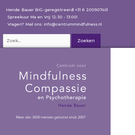
Ga
naar
Hende Bauer BIG-geregistreerd
+31 6 20090740
de
Spreekuur Ma en Vrij: 12:30 - 13:00
inhoud
Vragen? Mail ons: info@centrummindfulness.nl
Zoek
naar: