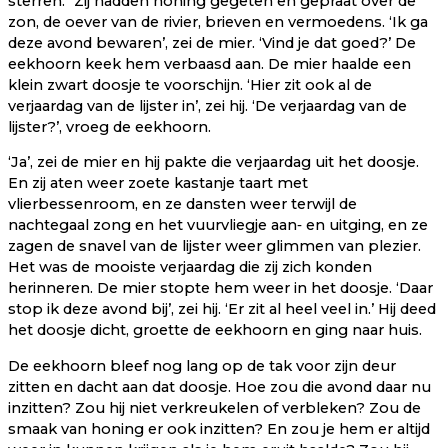
sterren. Zij hadden honing gegeten en gepraat over de
zon, de oever van de rivier, brieven en vermoedens. ‘Ik ga
deze avond bewaren’, zei de mier. ‘Vind je dat goed?’ De
eekhoorn keek hem verbaasd aan. De mier haalde een
klein zwart doosje te voorschijn. ‘Hier zit ook al de
verjaardag van de lijster in’, zei hij. ‘De verjaardag van de
lijster?’, vroeg de eekhoorn.
‘Ja’, zei de mier en hij pakte die verjaardag uit het doosje.
En zij aten weer zoete kastanje taart met
vlierbessenroom, en ze dansten weer terwijl de
nachtegaal zong en het vuurvliegje aan‐ en uitging, en ze
zagen de snavel van de lijster weer glimmen van plezier.
Het was de mooiste verjaardag die zij zich konden
herinneren. De mier stopte hem weer in het doosje. ‘Daar
stop ik deze avond bij’, zei hij. ‘Er zit al heel veel in.’ Hij deed
het doosje dicht, groette de eekhoorn en ging naar huis.
De eekhoorn bleef nog lang op de tak voor zijn deur
zitten en dacht aan dat doosje. Hoe zou die avond daar nu
inzitten? Zou hij niet verkreukelen of verbleken? Zou de
smaak van honing er ook inzitten? En zou je hem er altijd