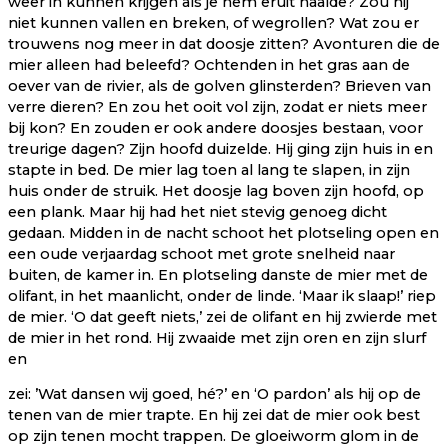
weer in kunnen krijgen als je hem eruit haalde? Zou hij
niet kunnen vallen en breken, of wegrollen? Wat zou er
trouwens nog meer in dat doosje zitten? Avonturen die de
mier alleen had beleefd? Ochtenden in het gras aan de
oever van de rivier, als de golven glinsterden? Brieven van
verre dieren? En zou het ooit vol zijn, zodat er niets meer
bij kon? En zouden er ook andere doosjes bestaan, voor
treurige dagen? Zijn hoofd duizelde. Hij ging zijn huis in en
stapte in bed. De mier lag toen al lang te slapen, in zijn
huis onder de struik. Het doosje lag boven zijn hoofd, op
een plank. Maar hij had het niet stevig genoeg dicht
gedaan. Midden in de nacht schoot het plotseling open en
een oude verjaardag schoot met grote snelheid naar
buiten, de kamer in. En plotseling danste de mier met de
olifant, in het maanlicht, onder de linde. ‘Maar ik slaap!’ riep
de mier. ‘O dat geeft niets,’ zei de olifant en hij zwierde met
de mier in het rond. Hij zwaaide met zijn oren en zijn slurf
en
zei: ’Wat dansen wij goed, hé?’ en ‘O pardon’ als hij op de
tenen van de mier trapte. En hij zei dat de mier ook best
op zijn tenen mocht trappen. De gloeiworm glom in de