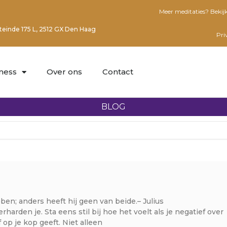
Meer meditaties? Bekij
einde 175 L, 2512 GX Den Haag
Pri
lness
Over ons
Contact
BLOG
ben; anders heeft hij geen van beide.– Julius
arden je. Sta eens stil bij hoe het voelt als je negatief over
lf op je kop geeft. Niet alleen