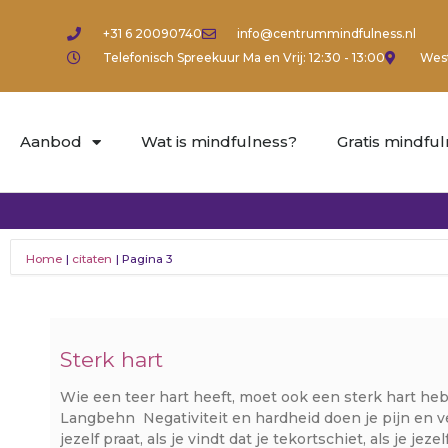
+31 6 20090740
info@centrummindfulness.nl
Telefonisch Spreekuur Ma en Vrij: 12:30 - 13:00
West
Aanbod
Wat is mindfulness?
Gratis mindfu
Home
citaten
Pagina 3
Sterk hart
Wie een teer hart heeft, moet ook een sterk hart heb
Langbehn Negativiteit en hardheid doen je pijn en verh
jezelf praat, als je vindt dat je tekortschiet, als je jeze