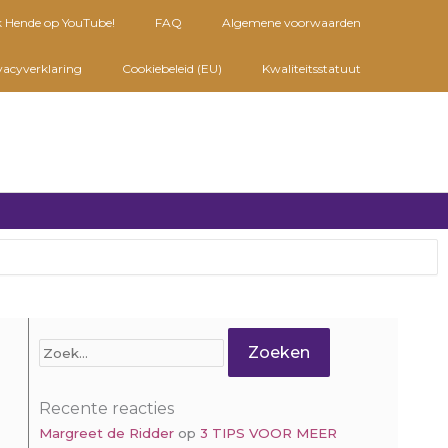
k Hende op YouTube!
FAQ
Algemene voorwaarden
vacyverklaring
Cookiebeleid (EU)
Kwaliteitsstatuut
Zoek
naar:
Recente reacties
Margreet de Ridder
op
3 TIPS VOOR MEER